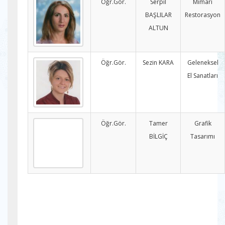
Öğr.Gör.
Serpil
Mimari
BAŞLILAR
Restorasyon
ALTUN
Öğr.Gör.
Sezin KARA
Geleneksel
El Sanatları
Öğr.Gör.
Tamer
Grafik
BİLGİÇ
Tasarımı