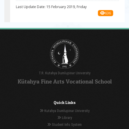
Last Update Date: 15 February 2019, Friday
636
T.R. Kutahya Dumlupinar University
Kütahya Fine Arts Vocational School
Quick Links
Kutahya Dumlupinar University
Library
Student Info System