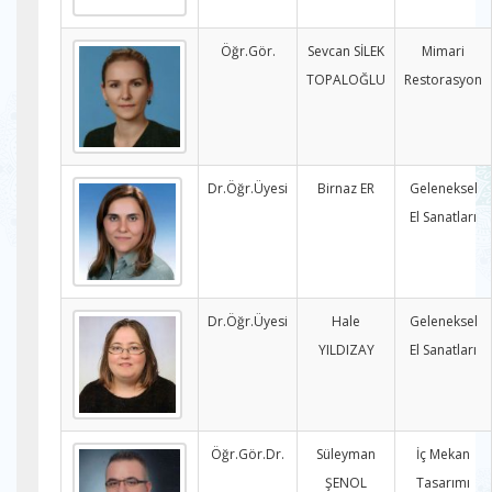
Öğr.Gör.
Sevcan SİLEK
Mimari
TOPALOĞLU
Restorasyon
Dr.Öğr.Üyesi
Birnaz ER
Geleneksel
El Sanatları
Dr.Öğr.Üyesi
Hale
Geleneksel
YILDIZAY
El Sanatları
Öğr.Gör.Dr.
Süleyman
İç Mekan
ŞENOL
Tasarımı