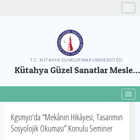
Toggle
T.C. KÜTAHYA DUMLUPINAR ÜNİVERSİTESİ
Kütahya Güzel Sanatlar Meslek
Yüksekokulu
Toggl
Kgsmyo‘da “Mekânın Hikâyesi, Tasarımın
Sosyolojik Okuması” Konulu Seminer