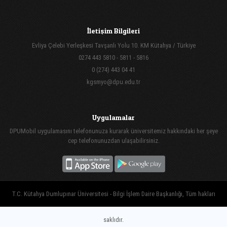
İletişim Bilgileri
Evliya Çelebi Yerleşkesi Tavşanlı Yolu 10. KM Kütahya / Türkiye
0274 443 5810 - 5811 - 5816
0 (274) 443 04 41
kgsmyo@dpu.edu.tr
Uygulamalar
DPUMobil uygulamasını telefonunuza kurarak üniversitemiz hakkındaki her şeye
cep telefonunuzdan ulaşabilirsiniz.
T.C. Kütahya Dumlupınar Üniversitesi - Bilgi İşlem Daire Başkanlığı, Tüm hakları
saklıdır.