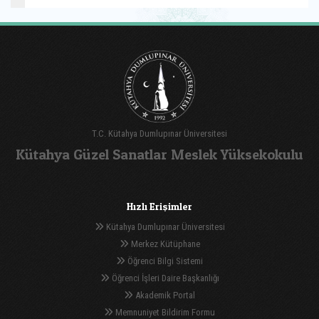
T.C. Kütahya Dumlupınar Üniversitesi
Kütahya Güzel Sanatlar Meslek Yüksekokulu
Hızlı Erişimler
Kütahya Dumlupınar Üniversitesi
Merkez Kütüphane
Öğrenci Bilgi Sistemi
Öğrenci İşleri Daire Başkanlığı
Akademik Portal
Memnuniyet Bildirim Formu