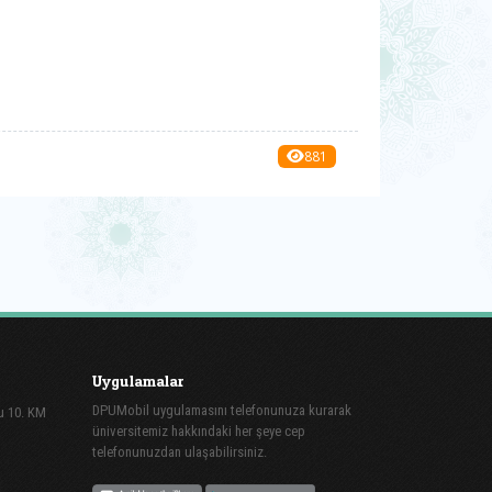
881
Uygulamalar
DPUMobil uygulamasını telefonunuza kurarak
lu 10. KM
üniversitemiz hakkındaki her şeye cep
telefonunuzdan ulaşabilirsiniz.