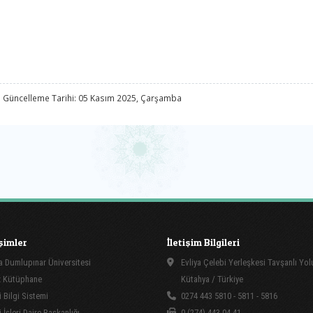
 Güncelleme Tarihi: 05 Kasım 2025, Çarşamba
işimler
İletişim Bilgileri
 Dumlupınar Üniversitesi
Evliya Çelebi Yerleşkesi Tavşanlı Yo
 Kütüphane
Kütahya / Türkiye
 Bilgi Sistemi
0274 443 5810 - 5811 - 5816
İşleri Daire Başkanlığı
0 (274) 443 04 41