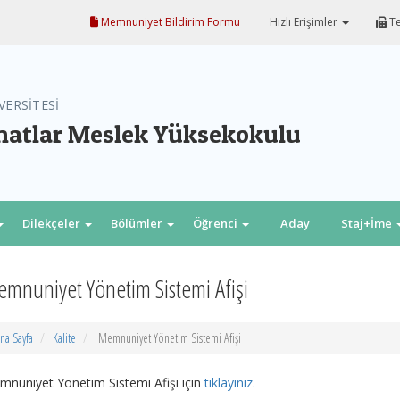
Memnuniyet Bildirim Formu
Hızlı Erişimler
Te
VERSİTESİ
natlar Meslek Yüksekokulu
Dilekçeler
Bölümler
Öğrenci
Aday
Staj+İme
öğrenci
mnuniyet Yönetim Sistemi Afişi
na Sayfa
Kalite
Memnuniyet Yönetim Sistemi Afişi
nuniyet Yönetim Sistemi Afişi için
tıklayınız.