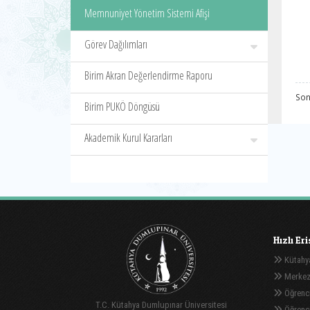
Memnuniyet Yönetim Sistemi Afişi
Görev Dağılımları
Birim Akran Değerlendirme Raporu
Son
Birim PUKÖ Döngüsü
Akademik Kurul Kararları
Hızlı Er
Kütahya
Merkez
Öğrenci
T.C. Kütahya Dumlupınar Üniversitesi
Öğrenci 