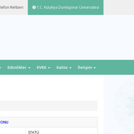
lefon Rehberi
T.C. Kütahya Dumlupınar Üniversitesi
Etkinlikler
KVKK
Kalite
İletişim
YONU
STATÜ