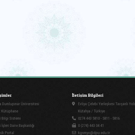
işimler
İletişim Bilgileri
 Dumlupınar Üniversitesi
Evliya Çelebi Yerleşkesi Tavşanlı Yo
 Kütüphane
Kütahya / Türkiye
 Bilgi Sistemi
0274 443 5810 - 5811 - 5816
İşleri Daire Başkanlığı
0 (274) 443 04 41
ik Portal
kgsmyo@dpu.edu.tr