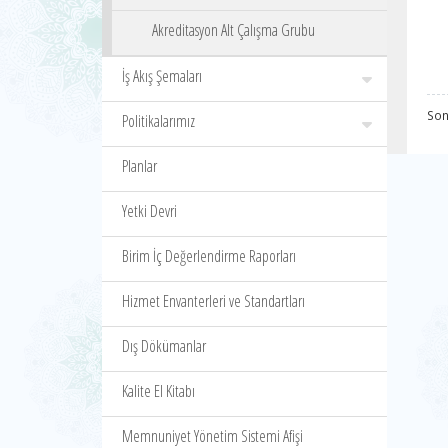
Akreditasyon Alt Çalışma Grubu
İş Akış Şemaları
Son
Politikalarımız
Planlar
Yetki Devri
Birim İç Değerlendirme Raporları
Hizmet Envanterleri ve Standartları
Dış Dökümanlar
Kalite El Kitabı
Memnuniyet Yönetim Sistemi Afişi