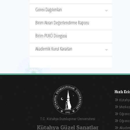
Görev Dağılımları
Birim Akran Değerlendirme Raporu
Birim PUKÖ Döngüsü
Akademik Kurul Kararları
Hızlı Er
Kütahya
Merkez
Öğrenci
T.C. Kütahya Dumlupınar Üniversitesi
Öğrenci 
Kütahya Güzel Sanatlar
Akadem