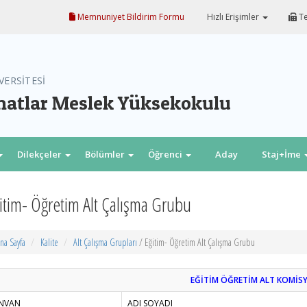
Memnuniyet Bildirim Formu
Hızlı Erişimler
Te
VERSİTESİ
natlar Meslek Yüksekokulu
Dilekçeler
Bölümler
Öğrenci
Aday
Staj+İme
öğrenci
itim- Öğretim Alt Çalışma Grubu
na Sayfa
Kalite
Alt Çalışma Grupları
/ Eğitim- Öğretim Alt Çalışma Grubu
EĞİTİM ÖĞRETİM ALT KOMİS
NVAN
ADI SOYADI