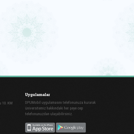
Uygulamalar
DPUMobil uygulamasını telefonunuza kurarak
lu 10. KM
üniversitemiz hakkındaki her şeye cep
telefonunuzdan ulaşabilirsiniz.