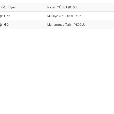
.Öğr. Üyesi
Nazan YÜZBAŞIOĞLU
ğr. Gör.
Mülkiye ÖZGÜR KERKÜK
ğr. Gör.
Muhammed Tahir İYİOĞLU