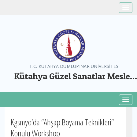
Toggle
T.C. KÜTAHYA DUMLUPINAR ÜNİVERSİTESİ
Kütahya Güzel Sanatlar Meslek
Yüksekokulu
Toggl
Kgsmyo‘da “Ahşap Boyama Teknikleri“
Konulu Workshop