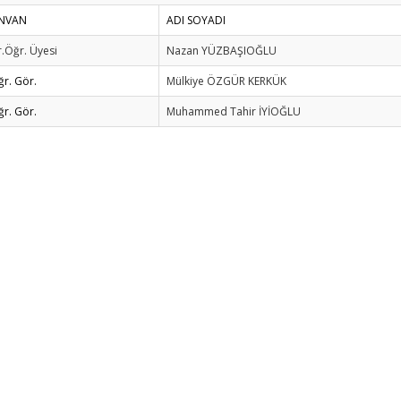
NVAN
ADI SOYADI
.Öğr. Üyesi
Nazan YÜZBAŞIOĞLU
ğr. Gör.
Mülkiye ÖZGÜR KERKÜK
ğr. Gör.
Muhammed Tahir İYİOĞLU