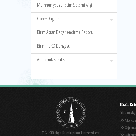
Memnuniyet Yönetim Sistemi Afişi
Görev Dağılımları
Birim Akran Değerlendirme Raporu
Birim PUKÖ Döngüsü
Akademik Kurul Kararları
Hızlı Er
Kütahya
Merkez
Öğrenci
T.C. Kütahya Dumlupınar Üniversitesi
Öğrenci 