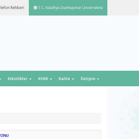
lefon Rehberi
T.C. Kütahya Dumlupınar Üniversitesi
Etkinlikler
KVKK
Kalite
İletişim
YONU