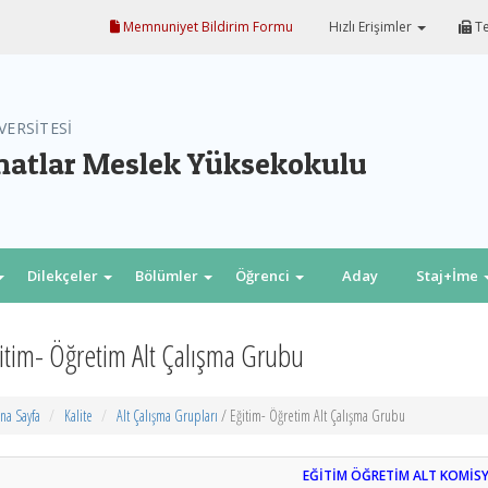
Memnuniyet Bildirim Formu
Hızlı Erişimler
Te
VERSİTESİ
natlar Meslek Yüksekokulu
Dilekçeler
Bölümler
Öğrenci
Aday
Staj+İme
öğrenci
itim- Öğretim Alt Çalışma Grubu
na Sayfa
Kalite
Alt Çalışma Grupları
/ Eğitim- Öğretim Alt Çalışma Grubu
EĞİTİM ÖĞRETİM ALT KOMİS