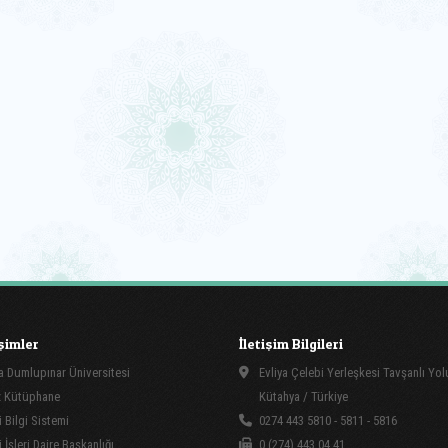
işimler
İletişim Bilgileri
 Dumlupınar Üniversitesi
Evliya Çelebi Yerleşkesi Tavşanlı Yo
 Kütüphane
Kütahya / Türkiye
 Bilgi Sistemi
0274 443 5810 - 5811 - 5816
İşleri Daire Başkanlığı
0 (274) 443 04 41