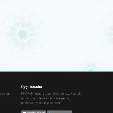
Uygulamalar
DPUMobil uygulamasını telefonunuza kurarak
lu 10. KM
üniversitemiz hakkındaki her şeye cep
telefonunuzdan ulaşabilirsiniz.