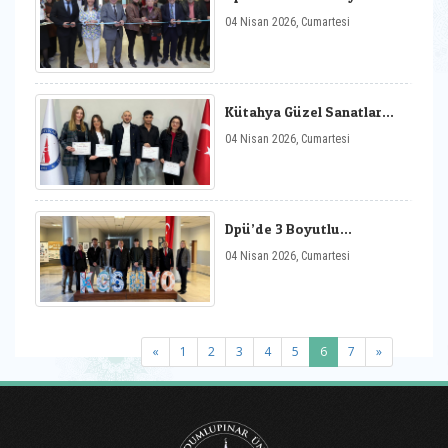
Kadınlar Günü Paneli ve
04 Nisan 2026, Cumartesi
Sergileri
Kütahya Güzel Sanatlar
Myo‘dan Tasarım Planı
04 Nisan 2026, Cumartesi
Dpü’de 3 Boyutlu
Tasarımda Genç
04 Nisan 2026, Cumartesi
Yaklaşımlar Sergisi
(current)
«
1
2
3
4
5
6
7
»