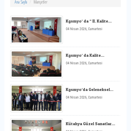
Ana Sayfa
Manşetler
Kgsmyo‘ da “ II. Kalite
Meslektaş Paylaşımları
04 Nisan 2026, Cumartesi
Etkinliği“ Toplantısı
Kgsmyo‘ da Kalite
Kültürünün
04 Nisan 2026, Cumartesi
Yaygınlaştırılması ve Kalite
Güvence Süreçlerinin
Yürütülmesi Konulu
Toplantı
Kgsmyo‘da Geleneksel
Türk El Sanatları Öğrenci
04 Nisan 2026, Cumartesi
Sergisi Açıldı
Kütahya Güzel Sanatlar
Myo‘da Tiny House ve