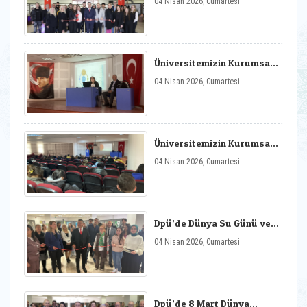
04 Nisan 2026, Cumartesi
Modern Tasarım Sergisi
Üniversitemizin Kurumsal
Akreditasyon Programı
04 Nisan 2026, Cumartesi
(Kap) Kapsamında Meslek
Yüksekokulumuzda
Farkındalık Eğitimi
Üniversitemizin Kurumsal
Akreditasyon Programı
04 Nisan 2026, Cumartesi
(Kap) Kapsamında Meslek
Yüksekokulumuz
Personeline Sunum
Gerçekleştirilmiştir.
Dpü’de Dünya Su Günü ve
Orman Haftası Sergisi
04 Nisan 2026, Cumartesi
Dpü’de 8 Mart Dünya